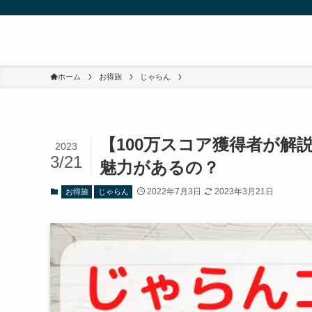
ホーム
お得旅
じゃらん
【100万スコア獲得者が
2023
3/21
魅力があるの？
2022年7月3日
2023年3月21日
お得旅
じゃらん